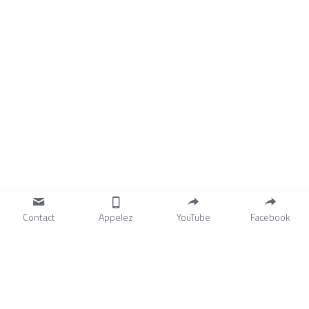
Contact
Appelez
YouTube
Facebook
Événements Mensuels:
CERCLES DE PLEIN & 